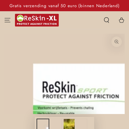
GA NAAR
Gratis verzending vanaf 50 euro (binnen Nederland)
INHOUD
Winkelwa
GA NAAR
PRODUCTINFORMATIE
Open
media
1
in
modaal