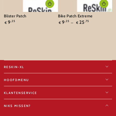
Blister Patch
Bike Patch Extreme
Normale
Normale
9
,25
9
,25
25
,75
€
€
€
prijs
prijs
RESKIN-XL
HOOFDMENU
KLANTENSERVICE
NIKS MISSEN?